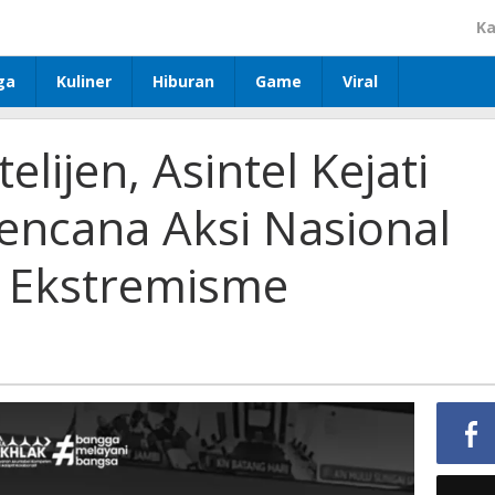
Ka
ga
Kuliner
Hiburan
Game
Viral
elijen, Asintel Kejati
Rencana Aksi Nasional
 Ekstremisme