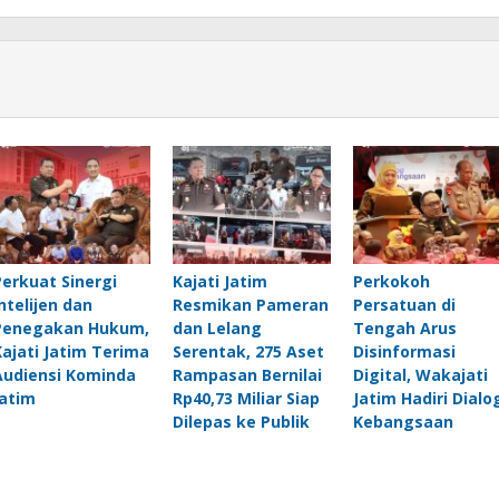
Perkuat Sinergi
Kajati Jatim
Perkokoh
Intelijen dan
Resmikan Pameran
Persatuan di
Penegakan Hukum,
dan Lelang
Tengah Arus
Kajati Jatim Terima
Serentak, 275 Aset
Disinformasi
Audiensi Kominda
Rampasan Bernilai
Digital, Wakajati
Jatim
Rp40,73 Miliar Siap
Jatim Hadiri Dialo
Dilepas ke Publik
Kebangsaan