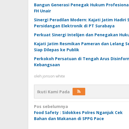
Bangun Generasi Penegak Hukum Profesional,
FH Unair
Sinergi Peradilan Modern: Kajati Jatim Hadiri
Persidangan Elektronik di PT Surabaya
Perkuat Sinergi Intelijen dan Penegakan Huk
Kajati Jatim Resmikan Pameran dan Lelang Se
Siap Dilepas ke Publik
Perkokoh Persatuan di Tengah Arus Disinforma
Kebangsaan
oleh
jonson white
Ikuti Kami Pada
Navigasi
Pos sebelumnya
Food Safety : Sidokkes Polres Nganjuk Cek
pos
Bahan dan Makanan di SPPG Pace