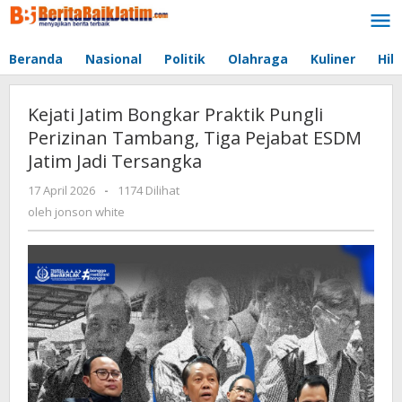
Lewati
ke
konten
Beranda
Nasional
Politik
Olahraga
Kuliner
Hib
Kejati Jatim Bongkar Praktik Pungli
Perizinan Tambang, Tiga Pejabat ESDM
Jatim Jadi Tersangka
17 April 2026
oleh
-
1174 Dilihat
jonson
oleh
jonson white
white