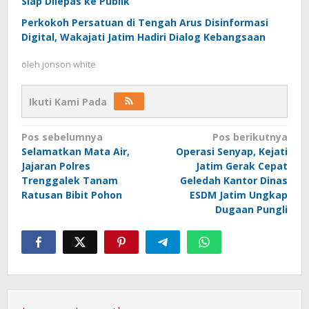
Siap Dilepas ke Publik
Perkokoh Persatuan di Tengah Arus Disinformasi
Digital, Wakajati Jatim Hadiri Dialog Kebangsaan
oleh
jonson white
Ikuti Kami Pada
Navigasi
Pos sebelumnya
Pos berikutnya
Selamatkan Mata Air,
Operasi Senyap, Kejati
pos
Jajaran Polres
Jatim Gerak Cepat
Trenggalek Tanam
Geledah Kantor Dinas
Ratusan Bibit Pohon
ESDM Jatim Ungkap
Dugaan Pungli