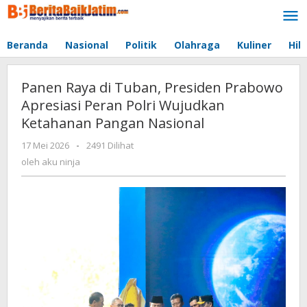
Lewati
ke
konten
Beranda
Nasional
Politik
Olahraga
Kuliner
Hib
Panen Raya di Tuban, Presiden Prabowo
Apresiasi Peran Polri Wujudkan
Ketahanan Pangan Nasional
17 Mei 2026
oleh
-
2491 Dilihat
aku
oleh
aku ninja
ninja