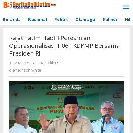
Lewati
ke
konten
Beranda
Nasional
Politik
Olahraga
Kuliner
Hib
Kajati Jatim Hadiri Peresmian
Operasionalisasi 1.061 KDKMP Bersama
Presiden RI
16 Mei 2026
oleh
-
1027 Dilihat
jonson
oleh
jonson white
white