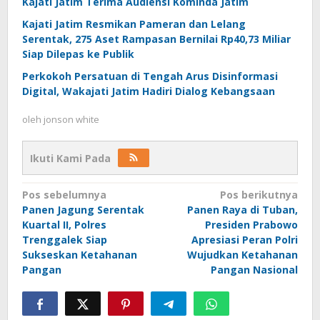
Kajati Jatim Terima Audiensi Kominda Jatim
Kajati Jatim Resmikan Pameran dan Lelang
Serentak, 275 Aset Rampasan Bernilai Rp40,73 Miliar
Siap Dilepas ke Publik
Perkokoh Persatuan di Tengah Arus Disinformasi
Digital, Wakajati Jatim Hadiri Dialog Kebangsaan
oleh
jonson white
Ikuti Kami Pada
Navigasi
Pos sebelumnya
Pos berikutnya
Panen Jagung Serentak
Panen Raya di Tuban,
pos
Kuartal II, Polres
Presiden Prabowo
Trenggalek Siap
Apresiasi Peran Polri
Sukseskan Ketahanan
Wujudkan Ketahanan
Pangan
Pangan Nasional