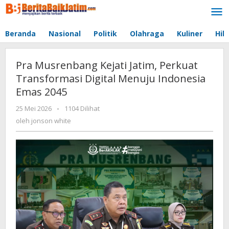
Lewati
ke
konten
Beranda
Nasional
Politik
Olahraga
Kuliner
Hib
Pra Musrenbang Kejati Jatim, Perkuat
Transformasi Digital Menuju Indonesia
Emas 2045
25 Mei 2026
oleh
-
1104 Dilihat
jonson
oleh
jonson white
white