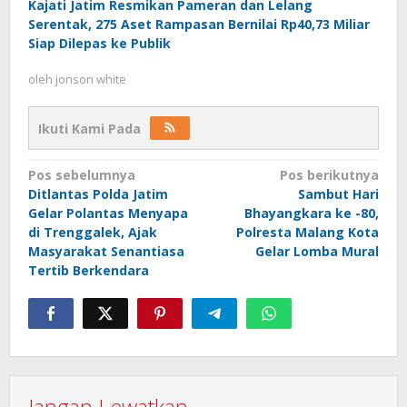
Kajati Jatim Resmikan Pameran dan Lelang
Serentak, 275 Aset Rampasan Bernilai Rp40,73 Miliar
Siap Dilepas ke Publik
oleh
jonson white
Ikuti Kami Pada
Navigasi
Pos sebelumnya
Pos berikutnya
Ditlantas Polda Jatim
Sambut Hari
pos
Gelar Polantas Menyapa
Bhayangkara ke -80,
di Trenggalek, Ajak
Polresta Malang Kota
Masyarakat Senantiasa
Gelar Lomba Mural
Tertib Berkendara
Jangan Lewatkan