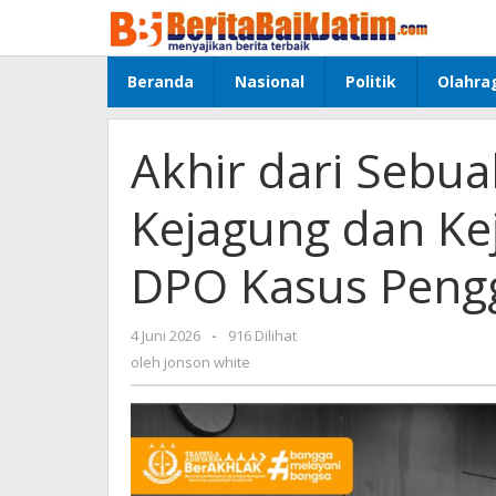
Lewati
ke
konten
Beranda
Nasional
Politik
Olahra
Akhir dari Sebua
Kejagung dan Ke
DPO Kasus Peng
4 Juni 2026
oleh
-
916 Dilihat
jonson
oleh
jonson white
white