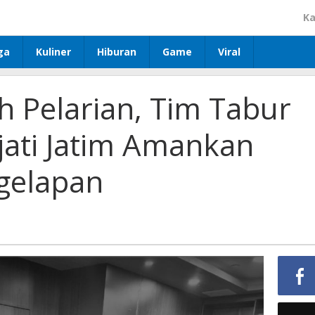
Ka
ga
Kuliner
Hiburan
Game
Viral
h Pelarian, Tim Tabur
jati Jatim Amankan
gelapan