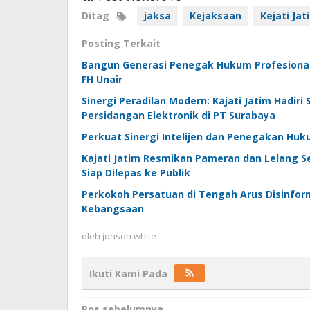
Ditag
jaksa
Kejaksaan
Kejati Jat
Posting Terkait
Bangun Generasi Penegak Hukum Profesional,
FH Unair
Sinergi Peradilan Modern: Kajati Jatim Hadiri
Persidangan Elektronik di PT Surabaya
Perkuat Sinergi Intelijen dan Penegakan Huk
Kajati Jatim Resmikan Pameran dan Lelang Se
Siap Dilepas ke Publik
Perkokoh Persatuan di Tengah Arus Disinforma
Kebangsaan
oleh
jonson white
Ikuti Kami Pada
Pos sebelumnya