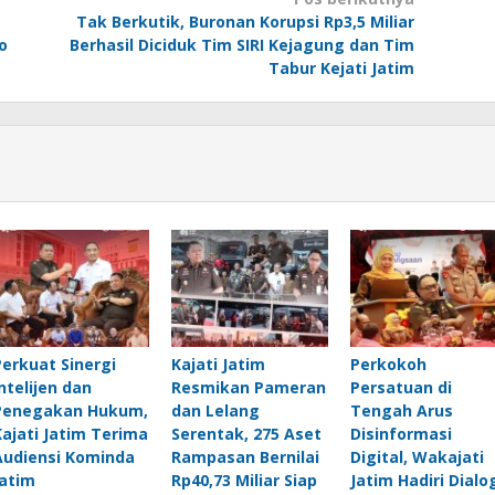
Tak Berkutik, Buronan Korupsi Rp3,5 Miliar
o
Berhasil Diciduk Tim SIRI Kejagung dan Tim
Tabur Kejati Jatim
Perkuat Sinergi
Kajati Jatim
Perkokoh
Intelijen dan
Resmikan Pameran
Persatuan di
Penegakan Hukum,
dan Lelang
Tengah Arus
Kajati Jatim Terima
Serentak, 275 Aset
Disinformasi
Audiensi Kominda
Rampasan Bernilai
Digital, Wakajati
Jatim
Rp40,73 Miliar Siap
Jatim Hadiri Dialo