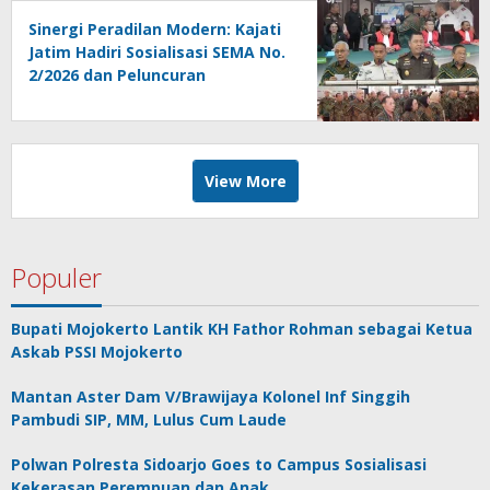
Sinergi Peradilan Modern: Kajati
Jatim Hadiri Sosialisasi SEMA No.
2/2026 dan Peluncuran
Persidangan Elektronik di PT
Surabaya
View More
Populer
Bupati Mojokerto Lantik KH Fathor Rohman sebagai Ketua
Askab PSSI Mojokerto
Mantan Aster Dam V/Brawijaya Kolonel Inf Singgih
Pambudi SIP, MM, Lulus Cum Laude
Polwan Polresta Sidoarjo Goes to Campus Sosialisasi
Kekerasan Perempuan dan Anak