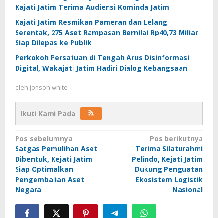
Kajati Jatim Terima Audiensi Kominda Jatim
Kajati Jatim Resmikan Pameran dan Lelang
Serentak, 275 Aset Rampasan Bernilai Rp40,73 Miliar
Siap Dilepas ke Publik
Perkokoh Persatuan di Tengah Arus Disinformasi
Digital, Wakajati Jatim Hadiri Dialog Kebangsaan
oleh
jonson white
Ikuti Kami Pada
Navigasi
Pos sebelumnya
Pos berikutnya
Satgas Pemulihan Aset
Terima Silaturahmi
pos
Dibentuk, Kejati Jatim
Pelindo, Kejati Jatim
Siap Optimalkan
Dukung Penguatan
Pengembalian Aset
Ekosistem Logistik
Negara
Nasional