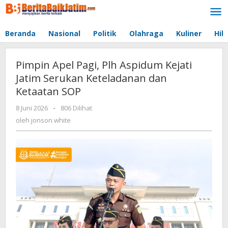
Lewati
ke
konten
Beranda
Nasional
Politik
Olahraga
Kuliner
Hib
Pimpin Apel Pagi, Plh Aspidum Kejati
Jatim Serukan Keteladanan dan
Ketaatan SOP
8 Juni 2026
oleh
-
806 Dilihat
jonson
oleh
jonson white
white