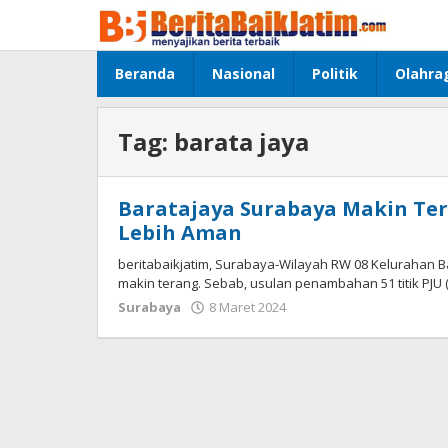
Lewati
ke
konten
Beranda
Nasional
Politik
Olahra
Tag:
barata jaya
Baratajaya Surabaya Makin Ter
Lebih Aman
beritabaikjatim, Surabaya-Wilayah RW 08 Kelurahan B
makin terang. Sebab, usulan penambahan 51 titik PJU
Surabaya
8 Maret 2024
oleh
jonson
white