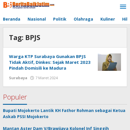
Lewati
ke
konten
Beranda
Nasional
Politik
Olahraga
Kuliner
Hib
Tag:
BPJS
Warga KTP Surabaya Gunakan BPJS
Tidak Aktif, Dinkes: Sejak Maret 2023
Pindah Domisili ke Madura
Surabaya
7 Maret 2024
oleh
jonson
white
Populer
Bupati Mojokerto Lantik KH Fathor Rohman sebagai Ketua
Askab PSSI Mojokerto
Mantan Aster Dam V/Brawijaya Kolonel Inf Singgih