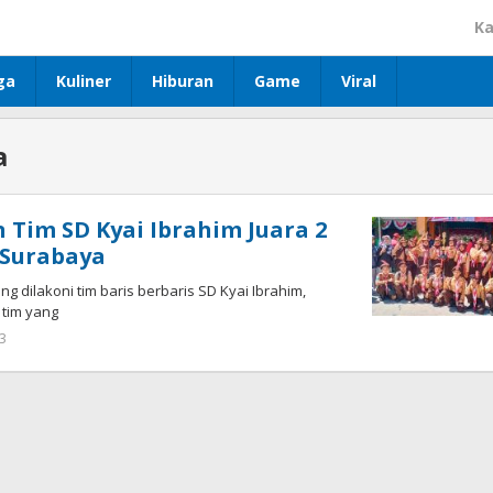
Ka
ga
Kuliner
Hiburan
Game
Viral
a
Tim SD Kyai Ibrahim Juara 2
 Surabaya
g dilakoni tim baris berbaris SD Kyai Ibrahim,
 tim yang
3
oleh
jonson
white