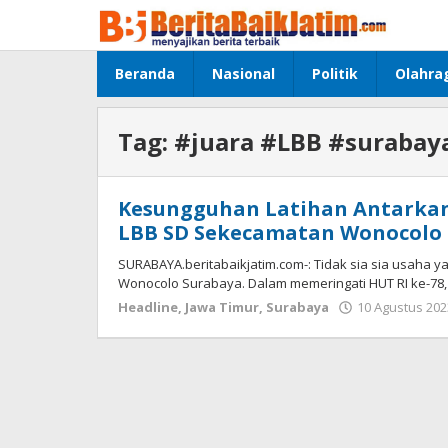
Lewati
ke
konten
Beranda
Nasional
Politik
Olahra
Tag:
#juara #LBB #surabay
Kesungguhan Latihan Antarkan 
LBB SD Sekecamatan Wonocolo
SURABAYA.beritabaikjatim.com-: Tidak sia sia usaha yan
Wonocolo Surabaya. Dalam memeringati HUT RI ke-78,
Headline
,
Jawa Timur
,
Surabaya
10 Agustus 202