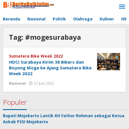
Lewati
ke
konten
Beranda
Nasional
Politik
Olahraga
Kuliner
Hib
Tag:
#mogesurabaya
Sumatera Bike Week 2022
HDCI Surabaya Kirim 38 Bikers dan
Boyong Moge ke Ajang Sumatera Bike
Week 2022
Nasional
27 Juni 2022
oleh
jonson
white
Populer
Bupati Mojokerto Lantik KH Fathor Rohman sebagai Ketua
Askab PSSI Mojokerto