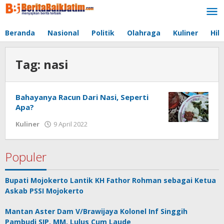
Lewati
ke
konten
Beranda
Nasional
Politik
Olahraga
Kuliner
Hib
Tag:
nasi
Bahayanya Racun Dari Nasi, Seperti
Apa?
Kuliner
9 April 2022
oleh
jonson
white
Populer
Bupati Mojokerto Lantik KH Fathor Rohman sebagai Ketua
Askab PSSI Mojokerto
Mantan Aster Dam V/Brawijaya Kolonel Inf Singgih
Pambudi SIP, MM, Lulus Cum Laude