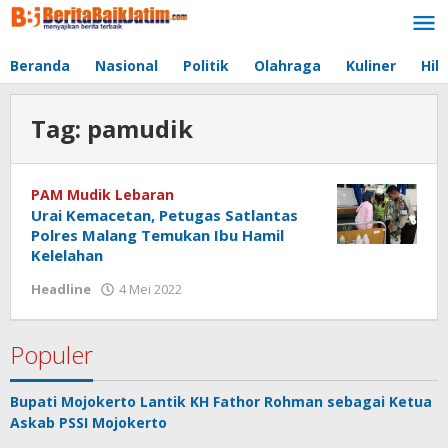
Lewati
ke
konten
Beranda
Nasional
Politik
Olahraga
Kuliner
Hib
Tag:
pamudik
PAM Mudik Lebaran
Urai Kemacetan, Petugas Satlantas
Polres Malang Temukan Ibu Hamil
Kelelahan
Headline
4 Mei 2022
oleh
jonson
white
Populer
Bupati Mojokerto Lantik KH Fathor Rohman sebagai Ketua
Askab PSSI Mojokerto