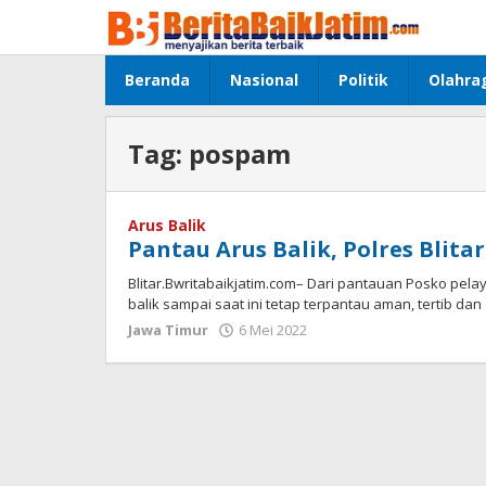
Lewati
ke
konten
Beranda
Nasional
Politik
Olahra
Tag:
pospam
Arus Balik
Pantau Arus Balik, Polres Blit
Blitar.Bwritabaikjatim.com– Dari pantauan Posko pelay
balik sampai saat ini tetap terpantau aman, tertib dan
Jawa Timur
6 Mei 2022
oleh
jonson
white