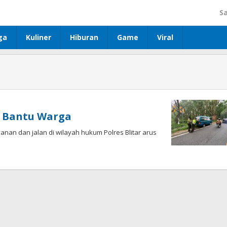
S
ga
Kuliner
Hiburan
Game
Viral
ar Bantu Warga
anan dan jalan di wilayah hukum Polres Blitar arus