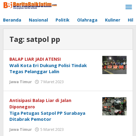
Lewati
ke
konten
Beranda
Nasional
Politik
Olahraga
Kuliner
Hib
Tag:
satpol pp
BALAP LIAR JADI ATENSI
Wali Kota Eri Dukung Polisi Tindak
Tegas Pelanggar Lalin
Jawa Timur
7 Maret 2023
oleh
jonson
white
Antisipasi Balap Liar di Jalan
Diponegoro
Tiga Petugas Satpol PP Surabaya
Ditabrak Pemotor
Jawa Timur
5 Maret 2023
oleh
jonson