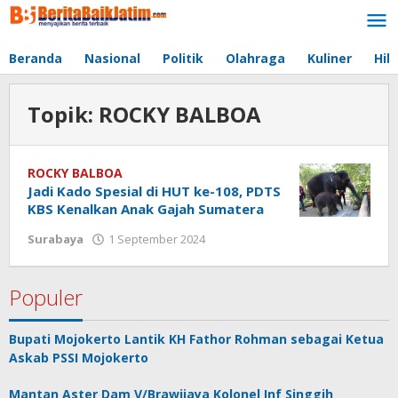
Lewati
ke
konten
Beranda
Nasional
Politik
Olahraga
Kuliner
Hib
Topik:
ROCKY BALBOA
ROCKY BALBOA
Jadi Kado Spesial di HUT ke-108, PDTS
KBS Kenalkan Anak Gajah Sumatera
Surabaya
1 September 2024
oleh
jonson
white
Populer
Bupati Mojokerto Lantik KH Fathor Rohman sebagai Ketua
Askab PSSI Mojokerto
Mantan Aster Dam V/Brawijaya Kolonel Inf Singgih