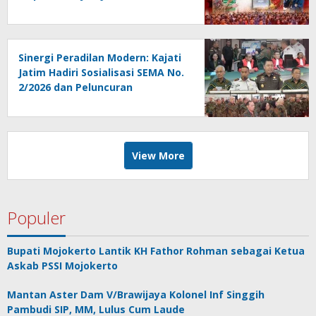
Menggema di PKKMB FH Unair
Sinergi Peradilan Modern: Kajati
Jatim Hadiri Sosialisasi SEMA No.
2/2026 dan Peluncuran
Persidangan Elektronik di PT
Surabaya
View More
Populer
Bupati Mojokerto Lantik KH Fathor Rohman sebagai Ketua
Askab PSSI Mojokerto
Mantan Aster Dam V/Brawijaya Kolonel Inf Singgih
Pambudi SIP, MM, Lulus Cum Laude