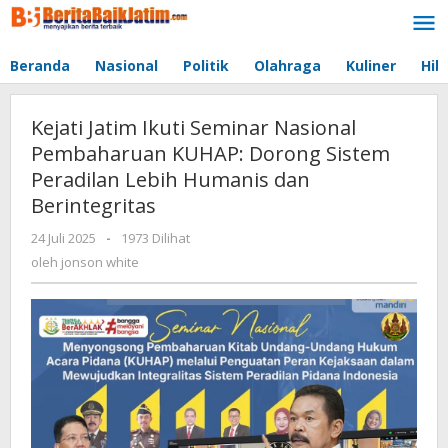
Lewati
ke
konten
Beranda
Nasional
Politik
Olahraga
Kuliner
Hib
Kejati Jatim Ikuti Seminar Nasional
Pembaharuan KUHAP: Dorong Sistem
Peradilan Lebih Humanis dan
Berintegritas
24 Juli 2025
oleh
-
1973 Dilihat
jonson
oleh
jonson white
white