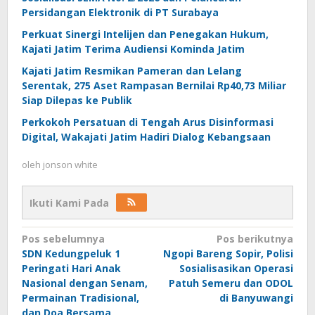
Persidangan Elektronik di PT Surabaya
Perkuat Sinergi Intelijen dan Penegakan Hukum,
Kajati Jatim Terima Audiensi Kominda Jatim
Kajati Jatim Resmikan Pameran dan Lelang
Serentak, 275 Aset Rampasan Bernilai Rp40,73 Miliar
Siap Dilepas ke Publik
Perkokoh Persatuan di Tengah Arus Disinformasi
Digital, Wakajati Jatim Hadiri Dialog Kebangsaan
oleh
jonson white
Ikuti Kami Pada
Navigasi
Pos sebelumnya
Pos berikutnya
SDN Kedungpeluk 1
Ngopi Bareng Sopir, Polisi
pos
Peringati Hari Anak
Sosialisasikan Operasi
Nasional dengan Senam,
Patuh Semeru dan ODOL
Permainan Tradisional,
di Banyuwangi
dan Doa Bersama