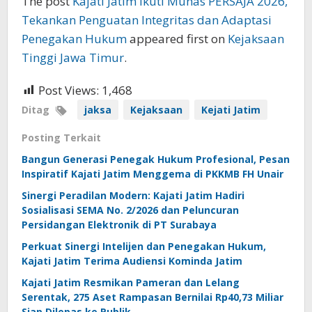
The post
Kajati Jatim Ikuti Munas PERSAJA 2026,
Tekankan Penguatan Integritas dan Adaptasi
Penegakan Hukum
appeared first on
Kejaksaan
Tinggi Jawa Timur
.
Post Views:
1,468
Ditag
jaksa
Kejaksaan
Kejati Jatim
Posting Terkait
Bangun Generasi Penegak Hukum Profesional, Pesan
Inspiratif Kajati Jatim Menggema di PKKMB FH Unair
Sinergi Peradilan Modern: Kajati Jatim Hadiri
Sosialisasi SEMA No. 2/2026 dan Peluncuran
Persidangan Elektronik di PT Surabaya
Perkuat Sinergi Intelijen dan Penegakan Hukum,
Kajati Jatim Terima Audiensi Kominda Jatim
Kajati Jatim Resmikan Pameran dan Lelang
Serentak, 275 Aset Rampasan Bernilai Rp40,73 Miliar
Siap Dilepas ke Publik