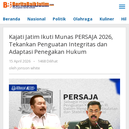
Lewati
ke
konten
Beranda
Nasional
Politik
Olahraga
Kuliner
Hib
Kajati Jatim Ikuti Munas PERSAJA 2026,
Tekankan Penguatan Integritas dan
Adaptasi Penegakan Hukum
15 April 2026
oleh
-
1468 Dilihat
jonson
oleh
jonson white
white