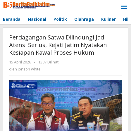
Lewati
ke
konten
Beranda
Nasional
Politik
Olahraga
Kuliner
Hib
Perdagangan Satwa Dilindungi Jadi
Atensi Serius, Kejati Jatim Nyatakan
Kesiapan Kawal Proses Hukum
15 April 2026
oleh
-
1387 Dilihat
jonson
oleh
jonson white
white