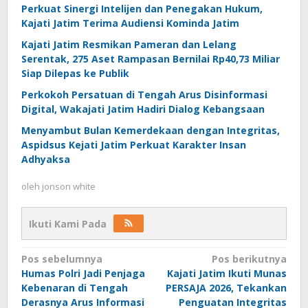
Perkuat Sinergi Intelijen dan Penegakan Hukum,
Kajati Jatim Terima Audiensi Kominda Jatim
Kajati Jatim Resmikan Pameran dan Lelang
Serentak, 275 Aset Rampasan Bernilai Rp40,73 Miliar
Siap Dilepas ke Publik
Perkokoh Persatuan di Tengah Arus Disinformasi
Digital, Wakajati Jatim Hadiri Dialog Kebangsaan
Menyambut Bulan Kemerdekaan dengan Integritas,
Aspidsus Kejati Jatim Perkuat Karakter Insan
Adhyaksa
oleh
jonson white
Ikuti Kami Pada
Navigasi
Pos sebelumnya
Pos berikutnya
Humas Polri Jadi Penjaga
Kajati Jatim Ikuti Munas
pos
Kebenaran di Tengah
PERSAJA 2026, Tekankan
Derasnya Arus Informasi
Penguatan Integritas