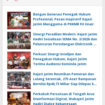
Bangun Generasi Penegak Hukum
Profesional, Pesan Inspiratif Kajati
Jatim Menggema di PKKMB FH Unair
Sinergi Peradilan Modern: Kajati Jatim
Hadiri Sosialisasi SEMA No. 2/2026 dan
Peluncuran Persidangan Elektronik di
PT Surabaya
Perkuat Sinergi Intelijen dan
Penegakan Hukum, Kajati Jatim
Terima Audiensi Kominda Jatim
Kajati Jatim Resmikan Pameran dan
Lelang Serentak, 275 Aset Rampasan
Bernilai Rp40,73 Miliar Siap Dilepas ke
Publik
Perkokoh Persatuan di Tengah Arus
Disinformasi Digital, Wakajati Jatim
Hadiri Dialog Kebangsaan