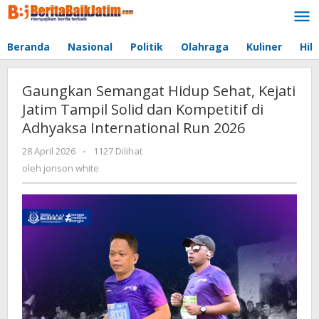
Lewati
ke
konten
Beranda
Nasional
Politik
Olahraga
Kuliner
Hib
Gaungkan Semangat Hidup Sehat, Kejati
Jatim Tampil Solid dan Kompetitif di
Adhyaksa International Run 2026
28 April 2026
oleh
-
1127 Dilihat
jonson
oleh
jonson white
white