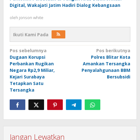
Digital, Wakajati Jatim Hadiri Dialog Kebangsaan
oleh
jonson white
Ikuti Kami Pada
Navigasi
Pos sebelumnya
Pos berikutnya
Dugaan Korupsi
Polres Blitar Kota
pos
Perbankan Rugikan
Amankan Tersangka
Negara Rp2,9 Miliar,
Penyalahgunaan BBM
Kejari Surabaya
Bersubsidi
Tetapkan Satu
Tersangka
Jangan Lewatkan