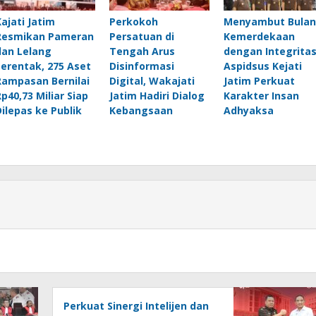
Kajati Jatim
Perkokoh
Menyambut Bulan
Resmikan Pameran
Persatuan di
Kemerdekaan
dan Lelang
Tengah Arus
dengan Integritas
Serentak, 275 Aset
Disinformasi
Aspidsus Kejati
Rampasan Bernilai
Digital, Wakajati
Jatim Perkuat
Rp40,73 Miliar Siap
Jatim Hadiri Dialog
Karakter Insan
Dilepas ke Publik
Kebangsaan
Adhyaksa
Perkuat Sinergi Intelijen dan