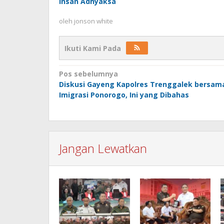
Insan Adhyaksa
oleh
jonson white
Ikuti Kami Pada
Navigasi
Pos sebelumnya
Diskusi Gayeng Kapolres Trenggalek bersam
pos
Imigrasi Ponorogo, Ini yang Dibahas
Jangan Lewatkan