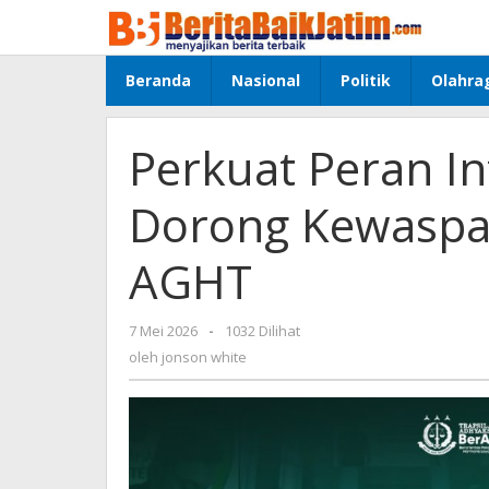
Lewati
ke
konten
Beranda
Nasional
Politik
Olahra
Perkuat Peran Int
Dorong Kewaspa
AGHT
7 Mei 2026
oleh
-
1032 Dilihat
jonson
oleh
jonson white
white