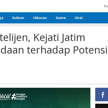
Ka
ga
Kuliner
Hiburan
Game
Viral
elijen, Kejati Jatim
daan terhadap Potensi