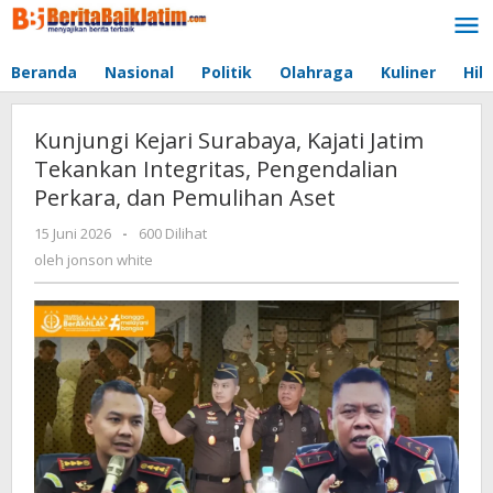
Lewati
ke
konten
Beranda
Nasional
Politik
Olahraga
Kuliner
Hib
Kunjungi Kejari Surabaya, Kajati Jatim
Tekankan Integritas, Pengendalian
Perkara, dan Pemulihan Aset
15 Juni 2026
oleh
-
600 Dilihat
jonson
oleh
jonson white
white