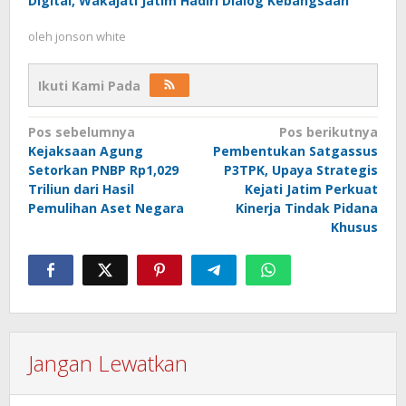
Digital, Wakajati Jatim Hadiri Dialog Kebangsaan
oleh
jonson white
Ikuti Kami Pada
Navigasi
Pos sebelumnya
Pos berikutnya
Kejaksaan Agung
Pembentukan Satgassus
pos
Setorkan PNBP Rp1,029
P3TPK, Upaya Strategis
Triliun dari Hasil
Kejati Jatim Perkuat
Pemulihan Aset Negara
Kinerja Tindak Pidana
Khusus
Jangan Lewatkan