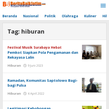
Lewati
ke
konten
Beranda
Nasional
Politik
Olahraga
Kuliner
Hib
Tag:
hiburan
Festival Musik Surabaya Hebat
Pemkot Siapkan Pola Pengamanan dan
Rekayasa Lalin
Hiburan
9 Juni 2023
oleh
jonson
white
Ramadan, Komunitas Saptolowo Bagi-
bagi Pulsa
Hiburan
4 April 2022
oleh
jonson
white
Legitimasi Kebohongan