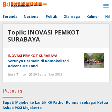
Lewati
ke
konten
Beranda
Nasional
Politik
Olahraga
Kuliner
Hib
Topik:
INOVASI PEMKOT
SURABAYA
INOVASI PEMKOT SURABAYA
Serunya Bermain di Romokalisari
Adventure Land
Jawa Timur
26 September 2022
oleh
jonson
white
Populer
Bupati Mojokerto Lantik KH Fathor Rohman sebagai Ketua
Askab PSSI Mojokerto