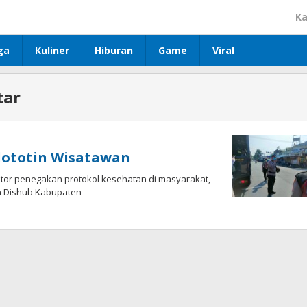
Ka
ga
Kuliner
Hiburan
Game
Viral
tar
Plototin Wisatawan
motor penegakan protokol kesehatan di masyarakat,
dan Dishub Kabupaten