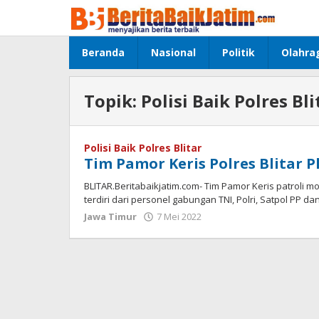
Lewati
ke
konten
Beranda
Nasional
Politik
Olahra
Topik:
Polisi Baik Polres Bli
Polisi Baik Polres Blitar
Tim Pamor Keris Polres Blitar 
BLITAR.Beritabaikjatim.com- Tim Pamor Keris patroli 
terdiri dari personel gabungan TNI, Polri, Satpol PP 
Jawa Timur
7 Mei 2022
oleh
jonson
white