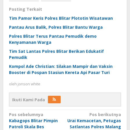
Posting Terkait
Tim Pamor Keris Polres Blitar Plototin Wisatawan
Pantau Arus Balik, Polres Blitar Bantu Warga
Polres Blitar Terus Pantau Pemudik demo
Kenyamanan Warga
Tim Sat Lantas Polres Blitar Berikan Edukatif
Pemudik
Kompol Ade Christian: Silakan Mampir dan Vaksin
Booster di Pospan Stasiun Kereta Api Pasar Turi
oleh
jonson white
Ikuti Kami Pada
Navigasi
Pos sebelumnya
Pos berikutnya
Kabagops Blitar Pimpin
Urai Kemacetan, Petugas
pos
Patroli Skala Bes
Satlantas Polres Malang