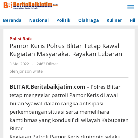
Lewati
ke
konten
Beranda
Nasional
Politik
Olahraga
Kuliner
Hib
Polisi Baik
Pamor Keris Polres Blitar Tetap Kawal
Kegiatan Masyarakat Rayakan Lebaran
3 Mei 2022
oleh
-
2462 Dilihat
jonson
oleh
jonson white
white
BLITAR.Beritabaikjatim.com
– Polres Blitar
tetap menggelar patroli Pamor Keris di awal
bulan Syawal dalam rangka antisipasi
perkembangan situasi serta memelihara
kamtibmas yang kondusif di wilayah Kabupaten
Blitar.
Kegiatan Patroli Pamor Keris dipimpin selaku