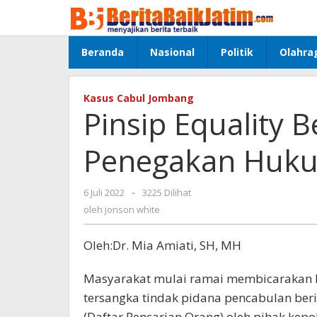
Lewati
ke
konten
Beranda
Nasional
Politik
Olahra
Kasus Cabul Jombang
Pinsip Equality 
Penegakan Huku
6 Juli 2022
oleh
-
3225 Dilihat
jonson
oleh
jonson white
white
Oleh:Dr. Mia Amiati, SH, MH
Masyarakat mulai ramai membicarakan 
tersangka tindak pidana pencabulan ber
(Daftar Pencarian Orang) oleh pihak kepol