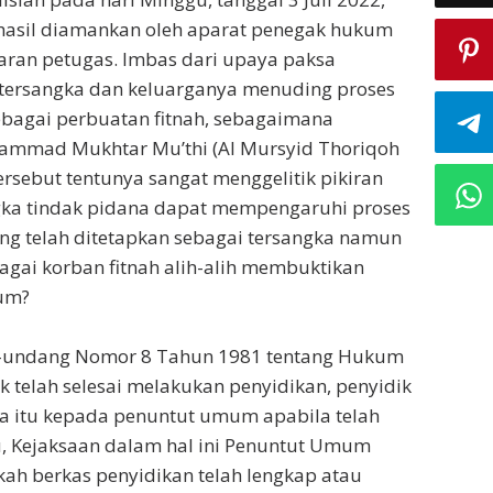
rhasil diamankan oleh aparat penegak hukum
jaran petugas. Imbas dari upaya paksa
 tersangka dan keluarganya menuding proses
bagai perbuatan fitnah, sebagaimana
ammad Mukhtar Mu’thi (Al Mursyid Thoriqoh
 tersebut tentunya sangat menggelitik pikiran
ngka tindak pidana dapat mempengaruhi proses
g telah ditetapkan sebagai tersangka namun
bagai korban fitnah alih-alih membuktikan
kum?
ng-undang Nomor 8 Tahun 1981 tentang Hukum
k telah selesai melakukan penyidikan, penyidik
a itu kepada penuntut umum apabila telah
tu, Kejaksaan dalam hal ini Penuntut Umum
ah berkas penyidikan telah lengkap atau