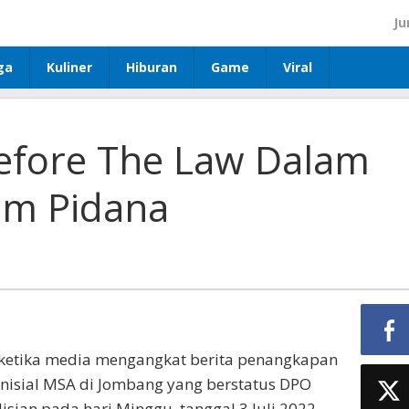
Ju
ga
Kuliner
Hiburan
Game
Viral
Before The Law Dalam
m Pidana
ketika media mengangkat berita penangkapan
inisial MSA di Jombang yang berstatus DPO
isian pada hari Minggu, tanggal 3 Juli 2022,