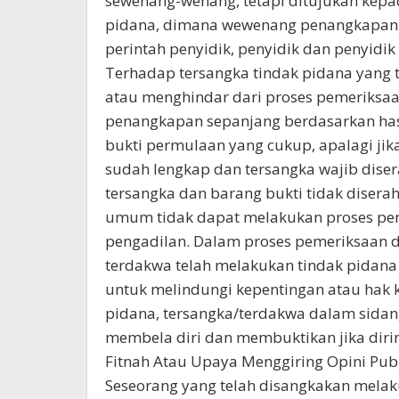
sewenang-wenang, tetapi ditujukan kepa
pidana, dimana wewenang penangkapan te
perintah penyidik, penyidik dan penyidi
Terhadap tersangka tindak pidana yang 
atau menghindar dari proses pemeriksa
penangkapan sepanjang berdasarkan hasi
bukti permulaan yang cukup, apalagi jika
sudah lengkap dan tersangka wajib dise
tersangka dan barang bukti tidak dise
umum tidak dapat melakukan proses pe
pengadilan. Dalam proses pemeriksaan d
terdakwa telah melakukan tindak pidana 
untuk melindungi kepentingan atau hak k
pidana, tersangka/terdakwa dalam sidan
membela diri dan membuktikan jika dirin
Fitnah Atau Upaya Menggiring Opini Pub
Seseorang yang telah disangkakan melak