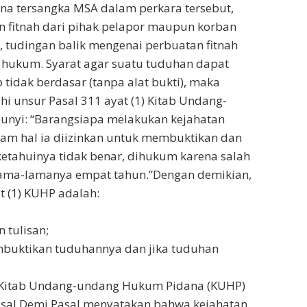
na tersangka MSA dalam perkara tersebut,
n fitnah dari pihak pelapor maupun korban
, tudingan balik mengenai perbuatan fitnah
es hukum. Syarat agar suatu tuduhan dapat
tidak berdasar (tanpa alat bukti), maka
i unsur Pasal 311 ayat (1) Kitab Undang-
nyi: “Barangsiapa melakukan kejahatan
lam hal ia diizinkan untuk membuktikan dan
ketahuinya tidak benar, dihukum karena salah
ama-lamanya empat tahun.”Dengan demikian,
t (1) KUHP adalah:
 tulisan;
buktikan tuduhannya dan jika tuduhan
l Kitab Undang-undang Hukum Pidana (KUHP)
sal Demi Pasal menyatakan bahwa kejahatan