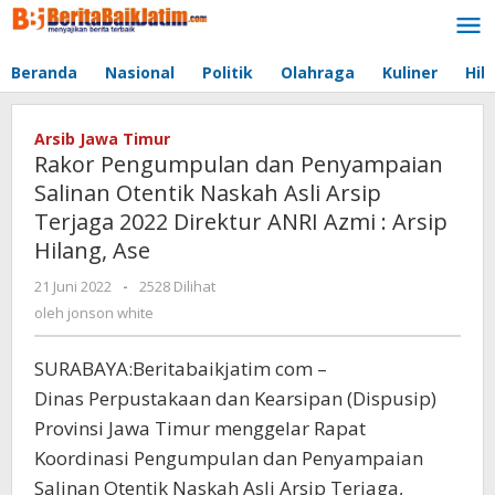
Lewati
ke
konten
Beranda
Nasional
Politik
Olahraga
Kuliner
Hib
Arsib Jawa Timur
Rakor Pengumpulan dan Penyampaian
Salinan Otentik Naskah Asli Arsip
Terjaga 2022 Direktur ANRI Azmi : Arsip
Hilang, Ase
21 Juni 2022
oleh
-
2528 Dilihat
jonson
oleh
jonson white
white
SURABAYA:Beritabaikjatim com –
Dinas Perpustakaan dan Kearsipan (Dispusip)
Provinsi Jawa Timur menggelar Rapat
Koordinasi Pengumpulan dan Penyampaian
Salinan Otentik Naskah Asli Arsip Terjaga,