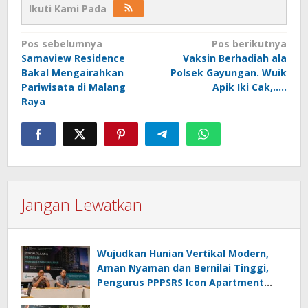
Ikuti Kami Pada
Navigasi
Pos sebelumnya
Pos berikutnya
Samaview Residence
Vaksin Berhadiah ala
pos
Bakal Mengairahkan
Polsek Gayungan. Wuik
Pariwisata di Malang
Apik Iki Cak,…..
Raya
Jangan Lewatkan
Wujudkan Hunian Vertikal Modern,
Aman Nyaman dan Bernilai Tinggi,
Pengurus PPPSRS Icon Apartment
Gresik Terapkan Aplikasi Digital Pro